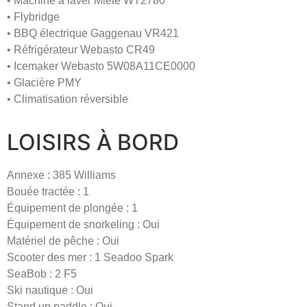
• Machine à laver Miele WT2780
• Flybridge
• BBQ électrique Gaggenau VR421
• Réfrigérateur Webasto CR49
• Icemaker Webasto 5W08A11CE0000
• Glacière PMY
• Climatisation réversible
LOISIRS À BORD
Annexe : 385 Williams
Bouée tractée : 1
Équipement de plongée : 1
Équipement de snorkeling : Oui
Matériel de pêche : Oui
Scooter des mer : 1 Seadoo Spark
SeaBob : 2 F5
Ski nautique : Oui
Stand up paddle : Oui