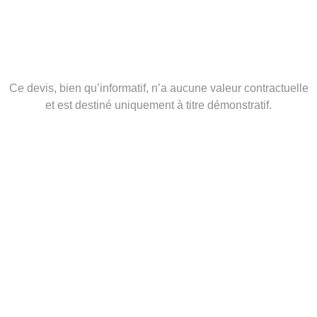
Voici une présentation de devis
Ce devis, bien qu’informatif, n’a aucune valeur contractuelle
et est destiné uniquement à titre démonstratif.
vous trouverez en haut de page les
informations de notre société (adresse, n°
de Siret, téléphone, mail …) avec notre
logo, vos informations personnel ou celle de
votre société, ainsi qu’un titre du projet. le
numéro de devis ainsi que la date de sa