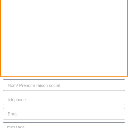
et votre adresse email. Faites-nous une
présentation détaillée de votre besoin, et
nous reviendrons vers vous dans les plus
brefs délais.
Si votre demande concerne un bateau,
merci de préciser son nom, son modèle et
son emplacement.