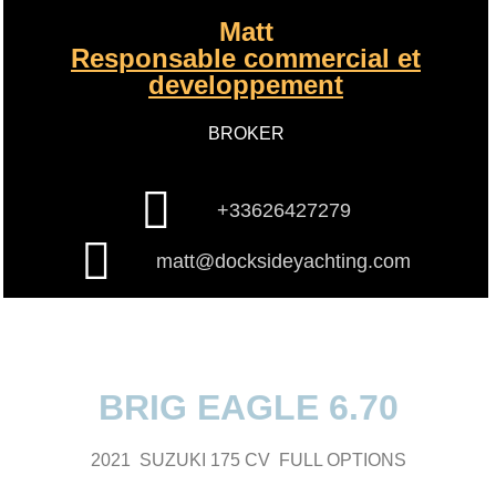
Matt
Responsable commercial et
developpement
BROKER
+33626427279
matt@docksideyachting.com
BRIG EAGLE 6.70
2021 SUZUKI 175 CV FULL OPTIONS